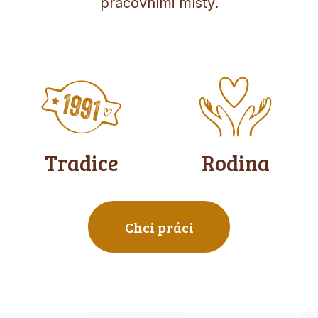
pracovními místy.
Tradice
Rodina
Chci práci