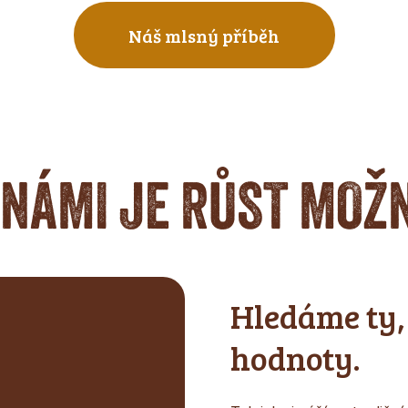
Náš mlsný příběh
 NÁMI JE RŮST MOŽ
Hledáme ty, 
hodnoty.