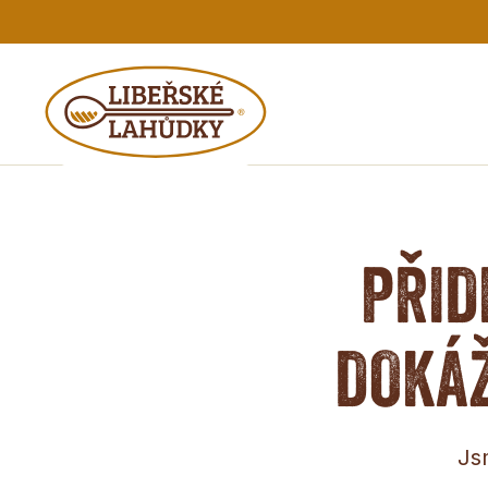
PŘID
DOKÁŽ
Js