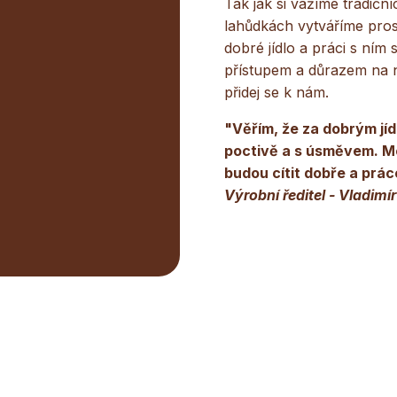
Tak jak si vážíme tradiční
lahůdkách vytváříme prost
dobré jídlo a práci s ním
přístupem a důrazem na n
přidej se k nám.
"Věřím, že za dobrým jídl
poctivě a s úsměvem. Moj
budou cítit dobře a prác
Výrobní ředitel - Vladimí