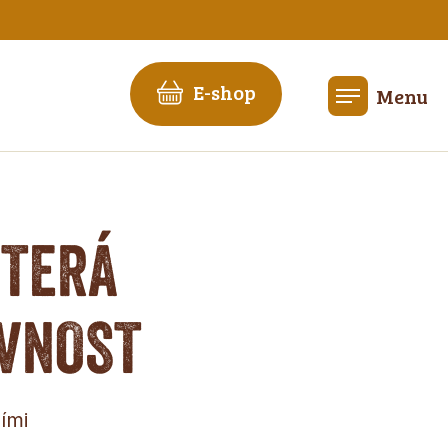
E-shop
Menu
KTERÁ
OVNOST
ími