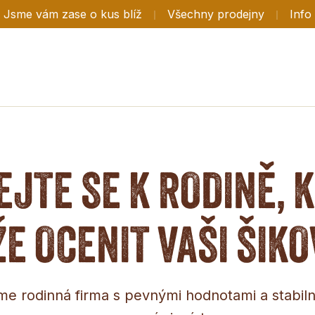
Jsme vám zase o kus blíž
|
Všechny prodejny
|
Info
EJTE SE K RODINĚ, 
E OCENIT VAŠI ŠIK
me rodinná firma s pevnými hodnotami a stabiln