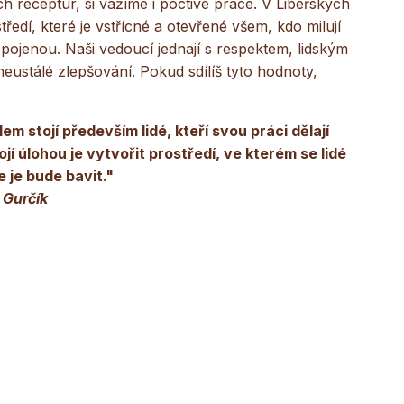
ch receptur, si vážíme i poctivé práce. V Libeřských
ředí, které je vstřícné a otevřené všem, kdo milují
 spojenou. Naši vedoucí jednají s respektem, lidským
eustálé zlepšování. Pokud sdílíš tyto hodnoty,
em stojí především lidé, kteří svou práci dělají
í úlohou je vytvořit prostředí, ve kterém se lidé
e je bude bavit."
r Gurčík