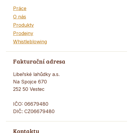
Práce
O nás
Produkty
Prodejny
Whistleblowing
Fakturační adresa
Libeřské lahůdky a.s.
Na Spojce 670
252 50 Vestec
IČO: 06679480
DIČ: CZ06679480
Kontakty