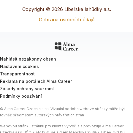
Copyright © 2026 Libeřské lahůdky a.s.
Ochrana osobních údajů
Nahlásit nezákonný obsah
Nastavení cookies
Transparentnost
Reklama na portálech Alma Career
Zásady ochrany soukromí
Podmínky používání
© Alma Career Czechia s.r.o. Vizuální podoba webové stránky může být
rovněž předmětem autorských práv třetích stran
Webovou stránku stránku pro klienta vytvořila a provozuje Alma Career
Czechia s.r.o., IČO 26441381, se sídlem Menclova 2538/2, Libeň, 180 00