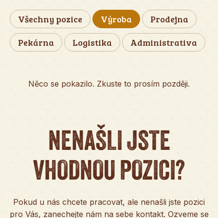
Všechny pozice
Výroba
Prodejna
Pekárna
Logistika
Administrativa
Něco se pokazilo. Zkuste to prosím později.
NENAŠLI JSTE
VHODNOU POZICI?
Pokud u nás chcete pracovat, ale nenašli jste pozici
pro Vás, zanechejte nám na sebe kontakt. Ozveme se